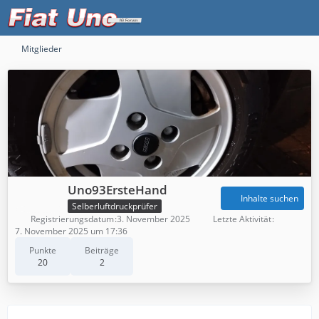
Mitglieder
Uno93ErsteHand
Inhalte suchen
Selberluftdruckprüfer
Registrierungsdatum
3. November 2025
Letzte Aktivität
7. November 2025 um 17:36
Punkte
Beiträge
20
2