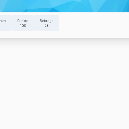
onen
Punkte
Beiträge
153
28