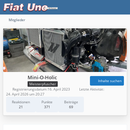
Mitglieder
Mini-O-Holic
Inhalte suchen
Meisterpfuscher
Registrierungsdatum
16. April 2023
Letzte Aktivität
24. April 2026 um 20:27
Reaktionen
Punkte
Beiträge
21
371
69