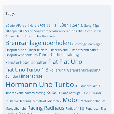
Tags
1.3er
1.5er
75
#Code
#Farbe
#Help
#ROT
1.3
5. Gang
75ps
100 cpsi
100 Zeller
Abgastemperaturanzeige
Ansicht ZK von unten
Ausweichen
Birba Tacho
Bonalume
Bremsanlage überholen
Dichtringe
domlager
Einspritzdüsen
Einspritzleiste
Einspritzventil
Einspritzventilhalter
Fahrsicherheitstraining
Einspritzventilschlauch
Fiat
Fiat Uno
Fensterheberschalter
Fiat Uno Turbo 1.3
Folierung
Gefahrenbremsung
Hinterachse
Getriebe
Hörmann Uno Turbo
IHI
Innenraudlauf
Kolben
Innerer Ventilhalterdichtring
Kopf
Kotflügel
LE2 JETRONIC
Motor
Leistenverbindung
Metallkat
Microplex
Motorkabelbaum
Racing
Radhaus
rap
Mängelbericht
Radlauf
Reparatur
Riss