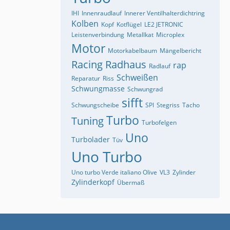
IHI
Innenraudlauf
Innerer Ventilhalterdichtring
Kolben
Kopf
Kotflügel
LE2 JETRONIC
Leistenverbindung
Metallkat
Microplex
Motor
Motorkabelbaum
Mängelbericht
Racing
Radhaus
rap
Radlauf
Schweißen
Reparatur
Riss
Schwungmasse
Schwungrad
sifft
Schwungscheibe
SPI
Stegriss
Tacho
Turbo
Tuning
Turbofelgen
Uno
Turbolader
Tüv
Uno Turbo
Uno turbo Verde italiano Olive
VL3
Zylinder
Zylinderkopf
Übermaß