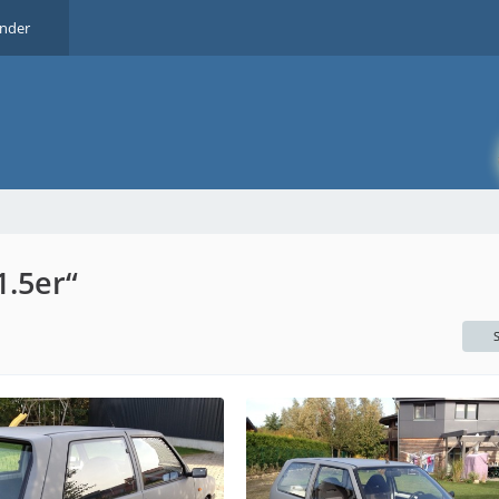
ender
1.5er“